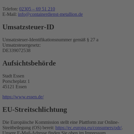
Telefon:
02305 – 69 51 210
E-Mail:
info@containerdienst-metallion.de
Umsatzsteuer-ID
Umsatzsteuer-Identifikationsnummer gemäß § 27 a
Umsatzsteuergesetz:
DE339072538
Aufsichtsbehörde
Stadt Essen
Porscheplatz 1
45121 Essen
https://www.essen.de/
EU-Streitschlichtung
Die Europäische Kommission stellt eine Plattform zur Online-
Streitbeilegung (OS) bereit:
https://ec.europa.eu/consumers/odr/
.
Unsere E-Mail-Adresse finden Sie oben im Impressum.