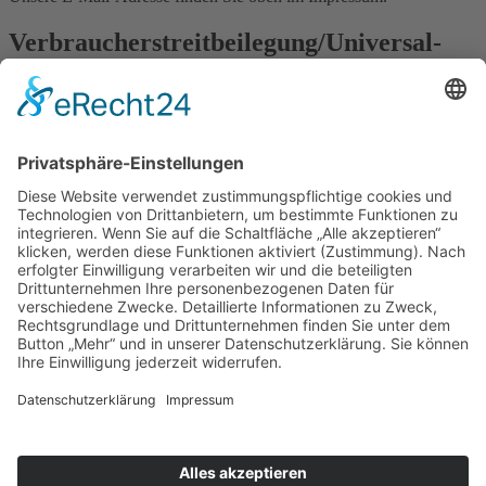
Verbraucher­streit­beilegung/Universal­
schlichtungs­stelle
Wir sind nicht bereit oder verpflichtet, an Streitbeilegungsverfahren
vor einer Verbraucherschlichtungsstelle teilzunehmen.
Standorte
Herne
Essen
Herten
Bochum
Recklinghausen
Gelsenkirchen
Container
Sperrmüll
Holz
Gemischte Bau- und Abbruchabfälle
Bauschutt
Erdaushub